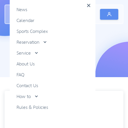
News
MUSS
Calendar
Sports Complex
Personal Trainers
Reservation
Service
Personal Trainer
About Us
FAQ
Contact Us
How to
Rules & Policies