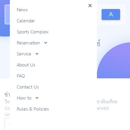
News
MUSS
Calendar
Sports Complex
ข่าวสารและประชาสัมพันธ์
Reservation
Service
News & Information
About Us
FAQ
Contact Us
ข่าววิทย์ฯกีฬา
How to
วิทยาลัยวิทยาศาสตร์ และเทคโนโลยีการกีฬา มหาวิทยาลัยมหิดล
College of Sports Science and Technology, Mahidol
Rules & Policies
University