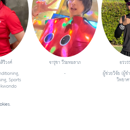
สิริวงศ์
จารุชา วีระทะลาภ
อรวร
ditioning,
-
ผู้ช่วยวิจัย (ผ
ing, Sports
วิทยาศ
ekwondo
okies.