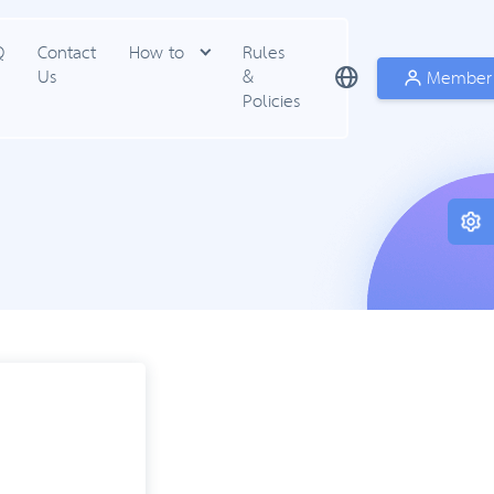
Q
Contact
How to
Rules
Us
&
Member
Policies