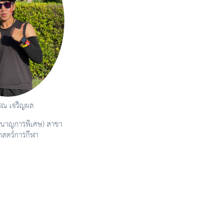
รณ เจริญผล
ู้ชำนาญการพิเศษ) สาขา
าสตร์การกีฬา