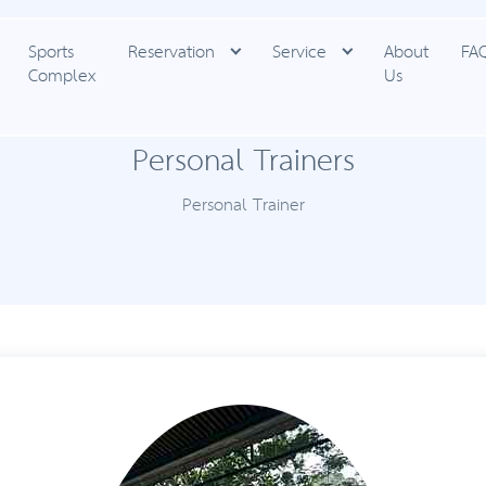
Sports
Reservation
Service
About
FA
Complex
Us
Personal Trainers
Personal Trainer