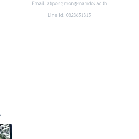
Email:
atipong.mon@mahidol.ac.th
Line Id:
0823651315
y