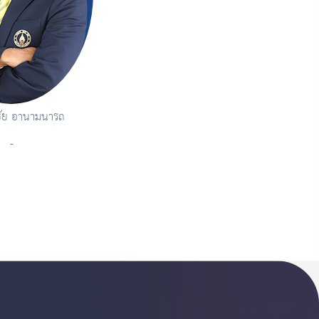
ชัย อานามนารถ
-