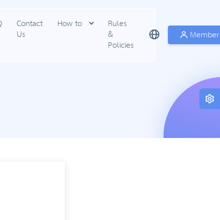
Q
Contact
How to
Rules
Us
&
Member
Policies