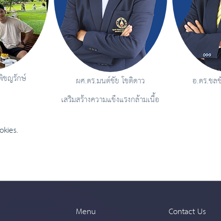
พิชญรักษ์
ผศ.ดร.มนต์ชัย โชติดาว
อ.ดร.ชล
เสริมสร้างความแข็งแรงกล้ามเนื้อ
okies.
Menu
Contact Us